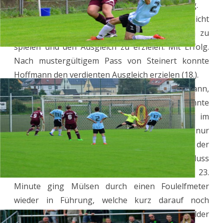
Klärungsversuch von Hendel ins eigene Tor ging.
Hirschfeld war jedoch vom Rückstand nicht
geschockt und versuchte weiterhin nach vorn zu
spielen und den Ausgleich zu erzielen. Mit Erfolg.
Nach mustergültigem Pass von Steinert konnte
Hoffmann den verdienten Ausgleich erzielen (18.).
Es folgte noch eine große Chance durch Heymann,
dessen Lupfer der Torhüter jedoch halten konnte
und ein Foul an Heymann, welches eindeutig im
Strafraum war, vom überforderten Schiri jedoch nur
mit einem Freistoß geahndet wurde. Auf der
Gegenseite musste Hirschfeld dann im Anschluss
die nächsten Gegentreffer hinnehmen: in der 23.
Minute ging Mülsen durch einen Foulelfmeter
wieder in Führung, welche kurz darauf noch
ausgebaut wurde – abermals durch ein Hirschfelder