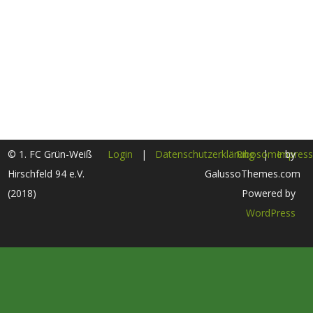
© 1. FC Grün-Weiß
Login
|
Datenschutzerklärung
Ribosome
|
Impres
by
Hirschfeld 94 e.V.
GalussoThemes.com
(2018)
Powered by
WordPress