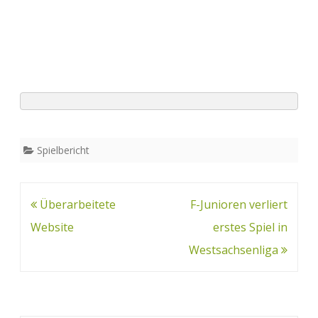
Spielbericht
Beitrags-
Überarbeitete
F-Junioren verliert
Navigation
Website
erstes Spiel in
Westsachsenliga