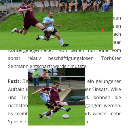
Eigentor (Heymann, 28.).
In der zweiten Hälfte ließen die Kräfte auf beiden
Seiten nach. Da Hirschfeld offensiver spielen
musste, um wenigstens noch einen Punkt mit nach
Hause zu nehmen, hatte Mülsen noch ein paar
Kontergelegenheiten, von denen nur eine vom
sonst relativ beschäftigungslosen Torhüter
Seltmann entschärft werden musste.
Fazit:
Bis auf das Ergebnis war es ein gelungener
Auftakt in die neue Saison. Wenn der Einsatz, Wille
und Teamgeist beibehalten wird, können die
nächsten Spiele optimistisch angegangen werden.
Es bleibt zu hoffen, dass dann auch wieder mehr
Spieler zur Verfügung stehen werden.