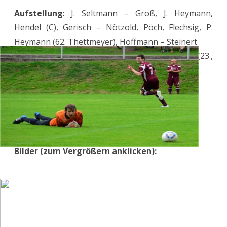
Aufstellung
: J. Seltmann – Groß, J. Heymann,
Hendel (C), Gerisch – Nötzold, Pöch, Flechsig, P.
Heymann (62. Thettmeyer), Hoffmann – Steinert
Tore:
1:0 Hendel (9., ET), 1:1 Hoffmann (18.), 2:1 (23.,
FE), 3:1 J. Heymann (28., ET)
Gelbe Karte:
Hoffmann (43.)
Zuschauer:
23
>>> Spiel auf fussball.de
Bilder (zum Vergrößern anklicken):