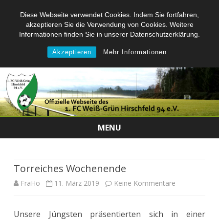
Diese Webseite verwendet Cookies. Indem Sie fortfahren,
akzeptieren Sie die Verwendung von Cookies. Weitere
Informationen finden Sie in unserer Datenschutzerklärung.
Akzeptieren
Mehr Informationen
MENU
Skip
to
content
Torreiches Wochenende
zu
FraHo
11. März 2019
Keine Kommentare
Torreiches
Unsere Jüngsten präsentierten sich in einer
Wochenende