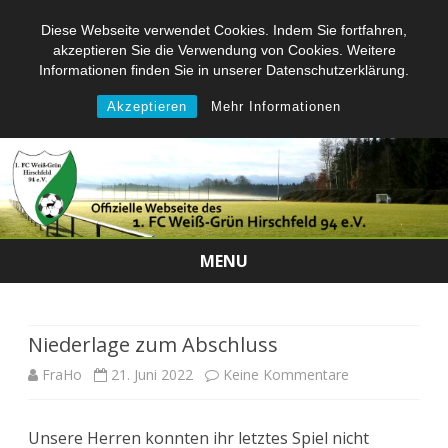
Diese Webseite verwendet Cookies. Indem Sie fortfahren,
akzeptieren Sie die Verwendung von Cookies. Weitere
Informationen finden Sie in unserer Datenschutzerklärung.
Akzeptieren
Mehr Informationen
MENU
Skip
to
content
Niederlage zum Abschluss
zu
FraHo
21. Juni 2022
Keine Kommentare
Niederlage
Unsere Herren konnten ihr letztes Spiel nicht
zum