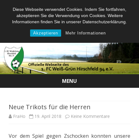
Diese Webseite verwendet Cookies. Indem Sie fortfahren,
akzeptieren Sie die Verwendung von Cookies. Weitere
Informationen finden Sie in unserer Datenschutzerklärung.
Akzeptieren
Mehr Informationen
MENU
Skip
to
content
Neue Trikots für die Herren
zu
FraHo
19. April 2018
Keine Kommentare
Neue
Vor dem Spiel gegen Zschocken konnten unsere
Trikots