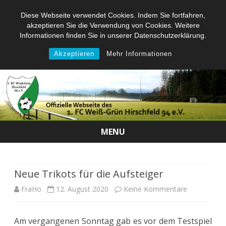
Diese Webseite verwendet Cookies. Indem Sie fortfahren,
akzeptieren Sie die Verwendung von Cookies. Weitere
Informationen finden Sie in unserer Datenschutzerklärung.
Akzeptieren
Mehr Informationen
MENU
Skip
to
content
Neue Trikots für die Aufsteiger
zu
FraHo
12. August 2020
Keine Kommentare
Neue
Am vergangenen Sonntag gab es vor dem Testspiel
Trikots