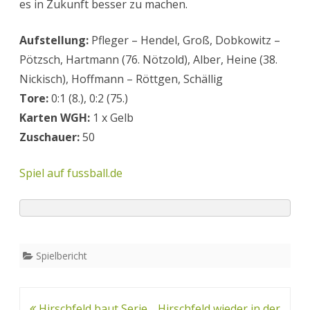
es in Zukunft besser zu machen.
Aufstellung:
Pfleger – Hendel, Groß, Dobkowitz –
Pötzsch, Hartmann (76. Nötzold), Alber, Heine (38.
Nickisch), Hoffmann – Röttgen, Schällig
Tore:
0:1 (8.), 0:2 (75.)
Karten WGH:
1 x Gelb
Zuschauer:
50
Spiel auf fussball.de
Spielbericht
Beitrags-
Hirschfeld baut Serie
Hirschfeld wieder in der