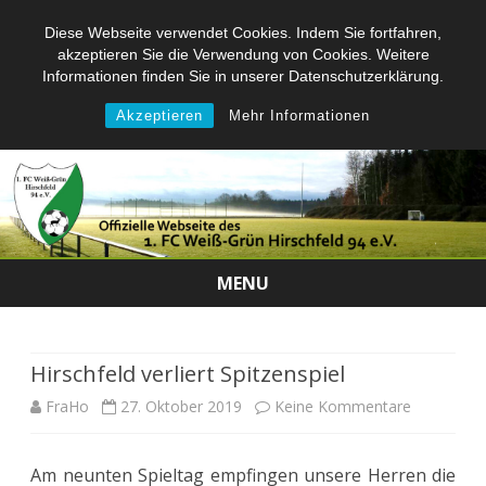
Diese Webseite verwendet Cookies. Indem Sie fortfahren,
akzeptieren Sie die Verwendung von Cookies. Weitere
Informationen finden Sie in unserer Datenschutzerklärung.
Akzeptieren
Mehr Informationen
MENU
Skip
to
content
Hirschfeld verliert Spitzenspiel
zu
FraHo
27. Oktober 2019
Keine Kommentare
Hirschfeld
Am neunten Spieltag empfingen unsere Herren die
verliert