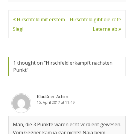
Beitrags-
Hirschfeld mit erstem
Hirschfeld gibt die rote
Navigation
Sieg!
Laterne ab
1 thought on “
Hirschfeld erkämpft nächsten
Punkt
”
Klaußner Achim
15. April 2017 at 11:49
Man, die 3 Punkte wären echt verdient gewesen.
Vom Gegner kam ja gar nichts! Naja beim