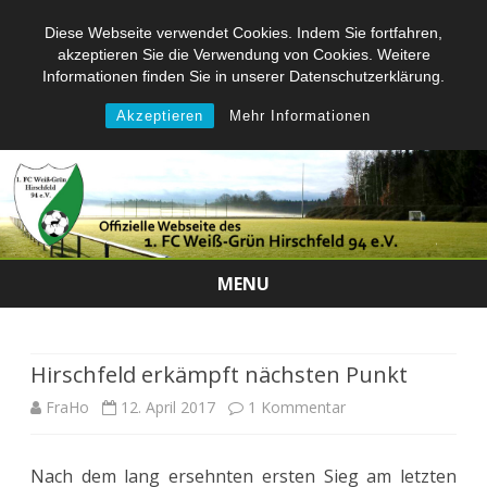
Diese Webseite verwendet Cookies. Indem Sie fortfahren,
akzeptieren Sie die Verwendung von Cookies. Weitere
Informationen finden Sie in unserer Datenschutzerklärung.
Akzeptieren
Mehr Informationen
MENU
Skip
to
content
Hirschfeld erkämpft nächsten Punkt
zu
FraHo
12. April 2017
1 Kommentar
Hirschfeld
Nach dem lang ersehnten ersten Sieg am letzten
erkämpft