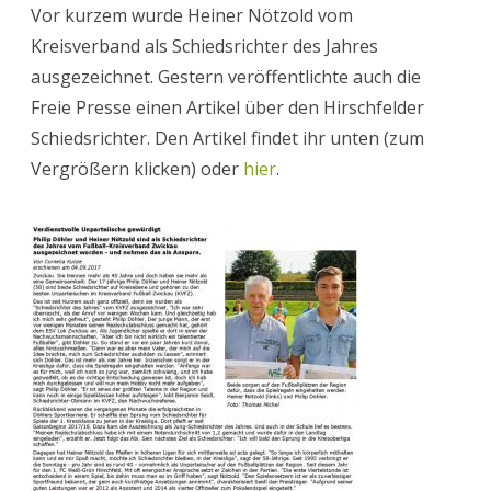
Vor kurzem wurde Heiner Nötzold vom
Presse
Kreisverband als Schiedsrichter des Jahres
berichtet
ausgezeichnet. Gestern veröffentlichte auch die
über
Freie Presse einen Artikel über den Hirschfelder
Schiedsrichter. Den Artikel findet ihr unten (zum
Hirschfel
Vergrößern klicken) oder
hier
.
Schiedsri
des
Jahres