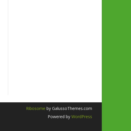
Ribosome
by GalussoThemes.com
Powered by
WordPress