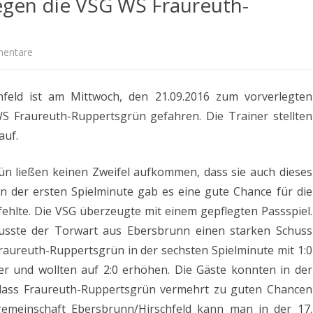
gegen die VSG WS Fraureuth-
MANNSCHAFTSFOTOS
ALLGEMEIN & EVENTS
zu
entare
F-
hfeld ist am Mittwoch, den 21.09.2016 zum vorverlegten
Junioren:
S Fraureuth-Ruppertsgrün gefahren. Die Trainer stellten
Punktspiel
auf.
gegen
n ließen keinen Zweifel aufkommen, dass sie auch dieses
die
in der ersten Spielminute gab es eine gute Chance für die
VSG
ehlte. Die VSG überzeugte mit einem gepflegten Passspiel.
WS
usste der Torwart aus Ebersbrunn einen starken Schuss
Fraureuth-
Fraureuth-Ruppertsgrün in der sechsten Spielminute mit 1:0
er und wollten auf 2:0 erhöhen. Die Gäste konnten in der
Ruppertsgrün
dass Fraureuth-Ruppertsgrün vermehrt zu guten Chancen
gemeinschaft Ebersbrunn/Hirschfeld kann man in der 17.