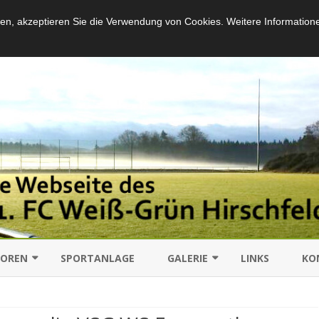
en, akzeptieren Sie die Verwendung von Cookies. Weitere Information
Skip
to
IOREN
SPORTANLAGE
GALERIE
LINKS
KO
content
SCHAFT
SPIELE