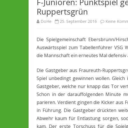
F-Junioren: Punktspiel 
SPIELBERICHTE
CHRONIK
Ruppertsgrün
ARCHIV
SCHIEDSRICHTER
DoHe
25. September 2016
Keine Komm
SPONSOREN
Die Spielgemeinschaft Ebersbrunn/Hirsc
Auswärtsspiel zum Tabellenführer VSG W
die Mannschaft ein erneutes Mal defensiv 
Die Gastgeber aus Fraureuth-Ruppertsgrü
Spiel unbedingt gewinnen wollen. Gleich 
Gastgeber, welche nur knapp das Tor verf
Schon in der darauffolgenden Minute m
parieren. Verdient gingen die Kicker aus 
in Führung. Die Gastgeber drückten weit
Abwehr kaum für Entlastung sorgen, so
kam. Der erste Torschuss für die Spiel