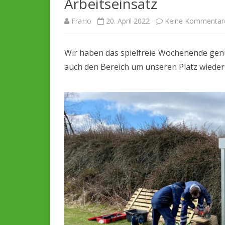
Arbeitseinsatz
SPIELBERICHTE
CHRONIK
FraHo
20. April 2022
Keine Kommentar
ARCHIV
SCHIEDSRICHTER
SPONSOREN
Wir haben das spielfreie Wochenende genu
auch den Bereich um unseren Platz wieder