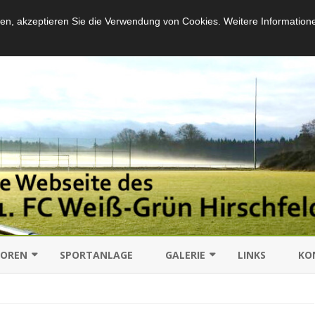
en, akzeptieren Sie die Verwendung von Cookies. Weitere Information
Skip
to
IOREN
SPORTANLAGE
GALERIE
LINKS
KO
content
SCHAFT
SPIELE