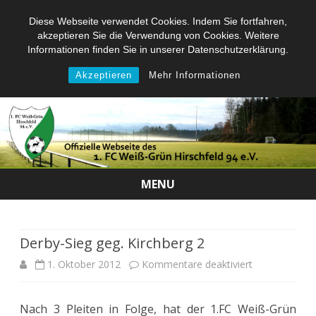
Diese Webseite verwendet Cookies. Indem Sie fortfahren,
akzeptieren Sie die Verwendung von Cookies. Weitere
Informationen finden Sie in unserer Datenschutzerklärung.
Akzeptieren
Mehr Informationen
MENU
Skip
to
content
Derby-Sieg geg. Kirchberg 2
für
1. Oktober 2012
Kommentare deaktiviert
Derby-
Nach 3 Pleiten in Folge, hat der 1.FC Weiß-Grün
Sieg