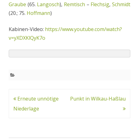
Graube
(65.
Langosch
),
Remtisch
–
Flechsig
,
Schmidt
(20.; 75.
Hoffmann
)
Kabinen-Video:
https://www.youtube.com/watch?
v=yXDXKlQyK7o
Beitrags-
Erneute unnötige
Punkt in Wilkau-Haßlau
Navigation
Niederlage