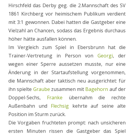
Hirschfeld das Derby geg. die 2.Mannschaft des SV
geg.
1861 Kirchberg vor heimischem Publikum verdient
Kirchberg
mit 3:1 gewonnen. Dabei hatten die Gastgeber eine
Vielzahl an Chancen, sodass das Ergebnis durchaus
2
höher hätte ausfallen können.
Im Vergleich zum Spiel in Ebersbrunn hat die
Trainer-Vertretung in Person von
Georgi
, der
wegen einer Sperre aussetzen musste, nur eine
Änderung in der Startaufstellung vorgenommen,
die Mannschaft aber taktisch neu ausgerichtet: für
ihn spielte
Graube
zusammen mit
Bagehorn
auf der
Doppel-Sechs,
Franke
übernahm die rechte
Außenbahn und
Flechsig
kehrte auf seine alte
Position im Sturm zurück.
Die Vorgaben fruchteten prompt: nach unsicheren
ersten Minuten rissen die Gastgeber das Spiel