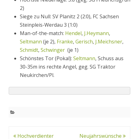
2)
Siege zu Null: SV Planitz 2 (2:0), FC Sachsen
Steinpleis-Werdau 3 (1:0)
Man-of-the-match:
Hendel
,
J.Heymann
,
Seltmann
(je 2),
Franke
,
Gerisch
,
J.Meichsner
,
Schmidt
,
Schwinger
(je 1)
Schönstes Tor (Pokal):
Seltmann
, Schuss aus
30-35m ins rechte Angel, geg. SG Traktor
Neukirchen/Pl.
Beitrags-
Hochverdienter
Neujahrswünsche