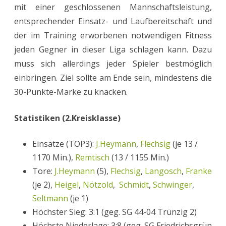
mit einer geschlossenen Mannschaftsleistung,
entsprechender Einsatz- und Laufbereitschaft und
der im Training erworbenen notwendigen Fitness
jeden Gegner in dieser Liga schlagen kann. Dazu
muss sich allerdings jeder Spieler bestmöglich
einbringen. Ziel sollte am Ende sein, mindestens die
30-Punkte-Marke zu knacken.
Statistiken (2.Kreisklasse)
Einsätze (TOP3):
J.Heymann
,
Flechsig
(je 13 /
1170 Min.),
Remtisch
(13 / 1155 Min.)
Tore:
J.Heymann
(5),
Flechsig
,
Langosch
,
Franke
(je 2),
Heigel
,
Nötzold
,
Schmidt
,
Schwinger
,
Seltmann
(je 1)
Höchster Sieg: 3:1 (geg. SG 44-04 Trünzig 2)
Höchste Niederlage: 3:8 (geg. SG Friedrichsgrün