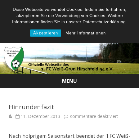
Diese Webseite verwendet Cookies. Indem Sie fortfahren,
akzeptieren Sie die Verwendung von Cookies. Weitere
Informationen finden Sie in unserer Datenschutzerklärung.
Akzeptieren
Mehr Informationen
MENU
Skip
to
content
Hinrundenfazit
für
11. Dezember 2013
Kommentare deaktiviert
Hinrundenf
Nach holprigem Saisonstart beendet der 1.FC Weiß-