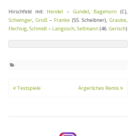
Hirschfeld mit:
Hendel
–
Gündel
,
Bagehorn
(C),
Schwinger
,
Groß
–
Franke
(55. Scheibner),
Graube
,
Flechsig
,
Schmidt
–
Langosch
,
Seltmann
(46.
Gerisch
)
Beitrags-
Testspiele
Ärgerliches Remis
Navigation