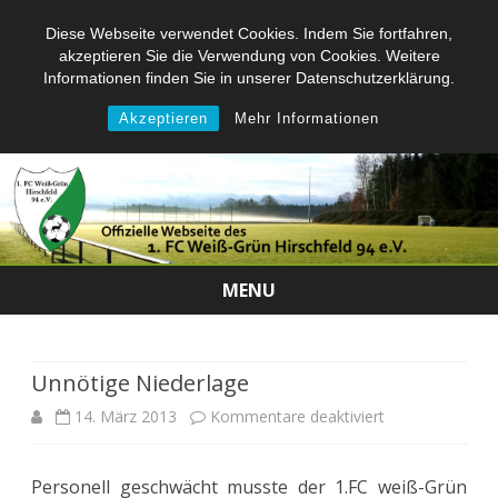
Diese Webseite verwendet Cookies. Indem Sie fortfahren,
akzeptieren Sie die Verwendung von Cookies. Weitere
Informationen finden Sie in unserer Datenschutzerklärung.
Akzeptieren
Mehr Informationen
MENU
Skip
to
content
Unnötige Niederlage
für
14. März 2013
Kommentare deaktiviert
Unnötige
Personell geschwächt musste der 1.FC weiß-Grün
Niederlage