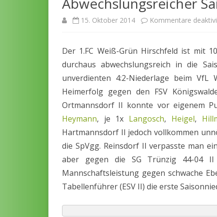
Abwechslungsreicher Sa
SPIELBERICHTE
CHRONIK
15. Oktober 2014
Kommentare deaktivi
ARCHIV
SCHIEDSRICHTER
SPONSOREN
Der 1.FC Weiß-Grün Hirschfeld ist mit 
durchaus abwechslungsreich in die Sais
unverdienten 4:2-Niederlage beim VfL W
Heimerfolg gegen den FSV Königswald
Ortmannsdorf II konnte vor eigenem Pu
Heymann
, je 1x
Langosch
,
Heigel
,
Hil
Hartmannsdorf II jedoch vollkommen unnöt
die SpVgg. Reinsdorf II verpasste man ei
aber gegen die SG Trünzig 44-04 II 
Mannschaftsleistung gegen schwache Ebe
Tabellenführer (ESV II) die erste Saisonni