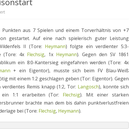
isonstart
MANNSCHAFTSFOTOS
für
ert
ALLGEMEIN & EVENTS
Abwechslungsreicher
10 Punkten aus 7 Spielen und einem Torverhältnis von +7
Saisonstart
on gestartet. Auf eine nach spielerisch guter Leistung
ildenfels II (Tore:
Heymann
) folgte ein verdienter 5:3-
e (Tore: 4x
Flechsig
, 1x
Heymann
). Gegen den SV 1861
blikum ein 8:0-Kantersieg eingefahren werden (Tore: 4x
lmann
+ ein Eigentor), musste sich beim FV Blau-Weiß
ig mit einem 1:2 geschlagen geben (Tor: Eigentor). Gegen
n verdientes Remis knapp (1:2, Tor:
Langosch
), konnte sich
ein 1:1 erarbeiten (Tor:
Flechsig
). Mit einer starken
rsbrunner brachte man dem bis dahin punktverlustfreien
ederlage bei (Tore:
Flechsig
,
Heymann
).