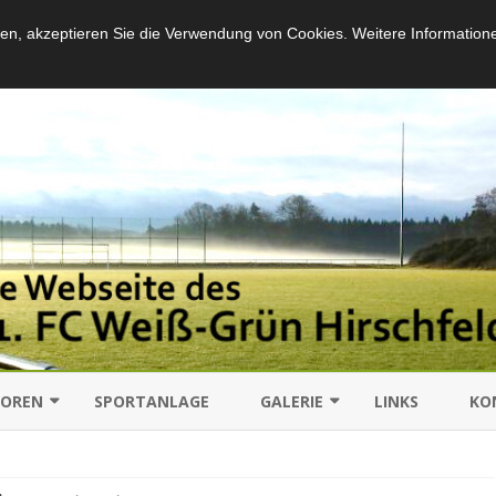
en, akzeptieren Sie die Verwendung von Cookies. Weitere Information
Skip
to
IOREN
SPORTANLAGE
GALERIE
LINKS
KO
content
SCHAFT
SPIELE